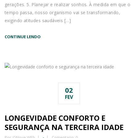
gerações. 5. Planejar e realizar sonhos. À medida em que o
tempo passa, nosso organismo vai se transformando,
exigindo atitudes saudáveis […]
CONTINUE LENDO
02
FEV
LONGEVIDADE CONFORTO E
SEGURANÇA NA TERCEIRA IDADE
Por :
GNove WEb
-
Comentario: 0