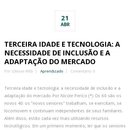
21
ABR
TERCEIRA IDADE E TECNOLOGIA: A
NECESSIDADE DE INCLUSÃO E A
ADAPTAÇÃO DO MERCADO
Por :
GNove WEb
Aprendizado
Comentario: 0
Terceira idade e tecnologia: a necessidade de inclusão e a
adaptação do mercado Por Nicole Perico (*) Os 60 são os
novos 40: os “novos seniores” trabalham, se exercitam, se
locomovem e continuam independentes de seus familiares.
Além disso, estão cada vez mais utilizando recursos
tecnológicos. Em um primeiro momento, ler que os seniores