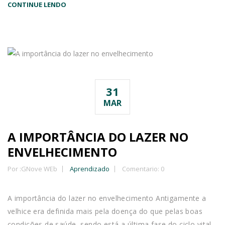
CONTINUE LENDO
31
MAR
A IMPORTÂNCIA DO LAZER NO
ENVELHECIMENTO
Por :
GNove WEb
Aprendizado
Comentario: 0
A importância do lazer no envelhecimento Antigamente a
velhice era definida mais pela doença do que pelas boas
condições de saúde, sendo está a última fase do ciclo vital.