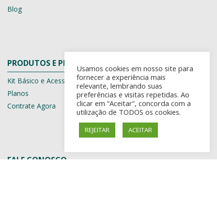
Blog
PRODUTOS E PLANOS
Usamos cookies em nosso site para
fornecer a experiência mais
Kit Básico e Acessórios
relevante, lembrando suas
Planos
preferências e visitas repetidas. Ao
clicar em “Aceitar”, concorda com a
Contrate Agora
utilização de TODOS os cookies.
REJEITAR
ACEITAR
FALE CONOSCO
GARCIA GARCIA SERVIÇOS DE
MONITORAMENTOS ELETRÔNICOS EIRELI EPP
CNPJ: 07.448.770.0001/40
AV. Dom Pedro, 157
Recanto Itambé – Franca-SP