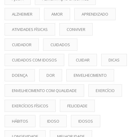
ALZHEIMER
AMOR
APRENDIZADO
ATIVIDADES FÍSICAS
CONVIVER
CUIDADOR
CUIDADOS
CUIDADOS COM IDOSOS
CUIDAR
DICAS
DOENÇA
DOR
ENVELHECIMENTO
ENVELHECIMENTO COM QUALIDADE
EXERCÍCIO
EXERCÍCIOS FÍSICOS
FELICIDADE
HÁBITOS
IDOSO
IDOSOS
LONGEVIDADE
MELHOR IDADE