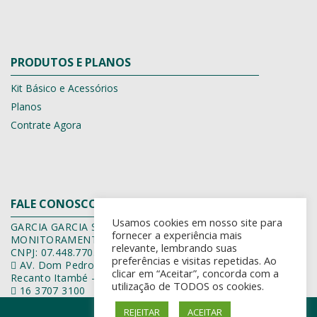
PRODUTOS E PLANOS
Kit Básico e Acessórios
Planos
Contrate Agora
FALE CONOSCO
Usamos cookies em nosso site para
GARCIA GARCIA SERVIÇOS DE
fornecer a experiência mais
MONITORAMENTOS ELETRÔNICOS EIRELI EPP
relevante, lembrando suas
CNPJ: 07.448.770.0001/40
preferências e visitas repetidas. Ao
AV. Dom Pedro, 157
clicar em “Aceitar”, concorda com a
Recanto Itambé – Franca-SP
utilização de TODOS os cookies.
16 3707 3100
By Casa de Imagem
REJEITAR
ACEITAR