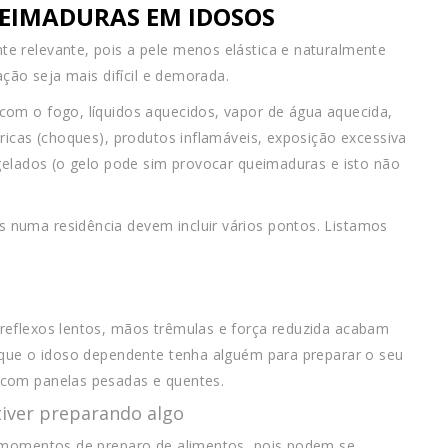
UEIMADURAS EM IDOSOS
e relevante, pois a pele menos elástica e naturalmente
ação seja mais difícil e demorada.
com o fogo, líquidos aquecidos, vapor de água aquecida,
ricas (choques), produtos inflamáveis, exposição excessiva
ngelados (o gelo pode sim provocar queimaduras e isto não
numa residência devem incluir vários pontos. Listamos
reflexos lentos, mãos trêmulas e força reduzida acabam
 que o idoso dependente tenha alguém para preparar o seu
 com panelas pesadas e quentes.
tiver preparando algo
m momentos de preparo de alimentos, pois podem se