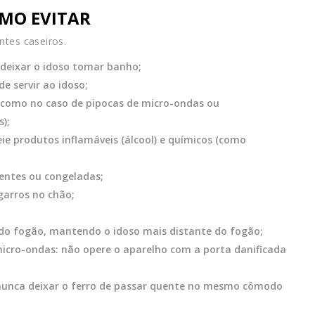
MO EVITAR
ntes caseiros.
 deixar o idoso tomar banho;
e servir ao idoso;
 como no caso de pipocas de micro-ondas ou
);
e produtos inflamáveis (álcool) e químicos (como
entes ou congeladas;
garros no chão;
a do fogão, mantendo o idoso mais distante do fogão;
icro-ondas: não opere o aparelho com a porta danificada
 nunca deixar o ferro de passar quente no mesmo cômodo