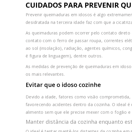
CUIDADOS PARA PREVENIR Q
Prevenir queimaduras em idosos é algo extremament
desidratada na terceira idade faz com que a cicatriz
As queimaduras podem ocorrer pelo contato direto 
contato com o ferro de passar roupa, correntes elét
ao sol (insolação), radiação, agentes químicos, co
é figura de linguagem), dentre outros.
As medidas de prevenção de queimaduras em idosos 
os mais relevantes.
Evitar que o idoso cozinhe
Devido a idade, fatores como visão comprometida, 
favorecendo acidentes dentro da cozinha. O ideal é
alimento sem que ele precise mexer com o fogão e
Manter distância da cozinha enquanto es
O ideal é tentar mantê-los distantes da cozinha e