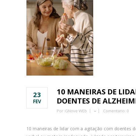
10 MANEIRAS DE LID
23
DOENTES DE ALZHEIM
FEV
Por :
GNove WEb
-
Comentario: 0
10 maneiras de lidar com a agitação com doentes de