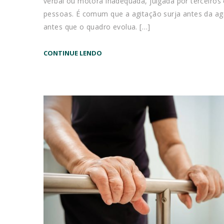
verbal ou motora inadequada, julgada por terceiro
pessoas. É comum que a agitação surja antes da ag
antes que o quadro evolua. […]
CONTINUE LENDO