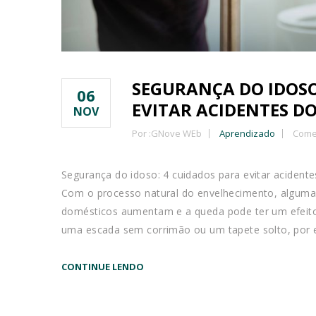
SEGURANÇA DO IDOSO
06
EVITAR ACIDENTES D
NOV
Por :
GNove WEb
Aprendizado
Comen
Segurança do idoso: 4 cuidados para evitar acident
Com o processo natural do envelhecimento, algumas
domésticos aumentam e a queda pode ter um efeit
uma escada sem corrimão ou um tapete solto, por 
CONTINUE LENDO