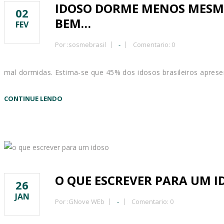
IDOSO DORME MENOS MESMO:
02
BEM…
FEV
Por :
sosmebrasil
-
Comentario: 0
mal dormidas. Estima-se que 45% dos idosos brasileiros apres
CONTINUE LENDO
O QUE ESCREVER PARA UM I
26
JAN
Por :
GNove WEb
-
Comentario: 0