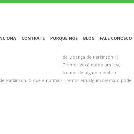
NCIONA
CONTRATE
PORQUE NÓS
BLOG
FALE CONOSCO
Quais são os 11 primeiros sinais
da Doença de Parkinson 1)
Tremor Você notou um leve
tremor de algum membro
 de Parkinson. O que é normal? Tremor em algum membro pode