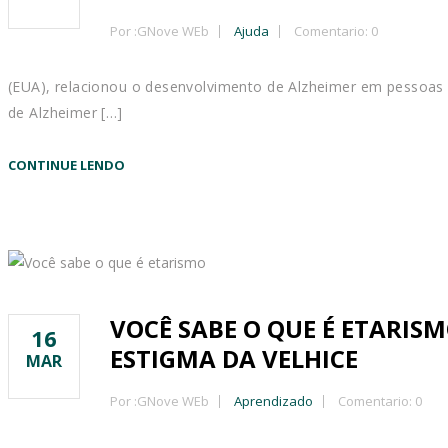
Por :
GNove WEb
Ajuda
Comentario: 0
(EUA), relacionou o desenvolvimento de Alzheimer em pessoas m
de Alzheimer […]
CONTINUE LENDO
VOCÊ SABE O QUE É ETARIS
16
ESTIGMA DA VELHICE
MAR
Por :
GNove WEb
Aprendizado
Comentario: 0