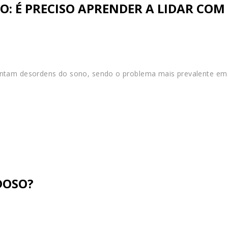
 É PRECISO APRENDER A LIDAR COM 
entam desordens do sono, sendo o problema mais prevalente em 
DOSO?