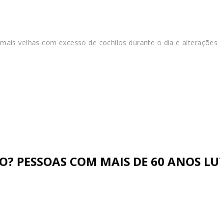
ais velhas com excesso de cochilos durante o dia e alterações 
MO? PESSOAS COM MAIS DE 60 ANOS 