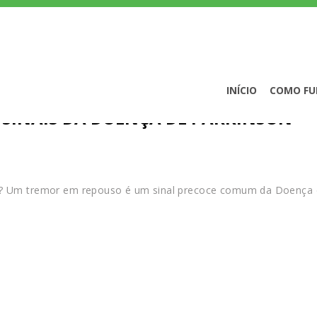
INÍCIO
COMO FU
S SINAIS DA DOENÇA DE PARKINSON
xo? Um tremor em repouso é um sinal precoce comum da Doença