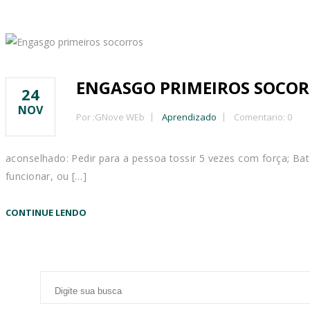
ENGASGO PRIMEIROS SOCO
24
NOV
Por :
GNove WEb
Aprendizado
Comentario: 0
aconselhado: Pedir para a pessoa tossir 5 vezes com força; B
funcionar, ou […]
CONTINUE LENDO