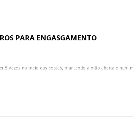
RROS PARA ENGASGAMENTO
ater 5 vezes no meio das costas, mantendo a mão aberta e num m