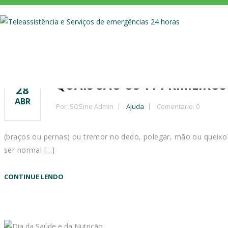
QUAIS SÃO OS 11 PRIMEIRO
28
ABR
Por :
SOSme Admin
Ajuda
Comentario: 0
(braços ou pernas) ou tremor no dedo, polegar, mão ou quei
ser normal […]
CONTINUE LENDO